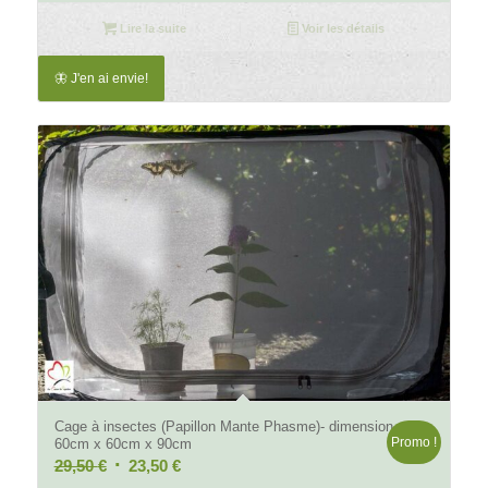
initial
actuel
Lire la suite
Voir les détails
était :
est :
25,50 €.
16,50 €.
🦋 J'en ai envie!
4.29
Cage à insectes (Papillon Mante Phasme)- dimension
Promo !
60cm x 60cm x 90cm
Le
Le
29,50
€
23,50
€