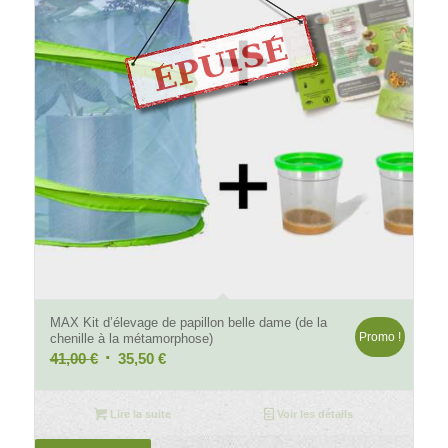
4.84
MAX Kit d’élevage de papillon belle dame (de la
Promo !
chenille à la métamorphose)
Le
Le
41,00
€
35,50
€
prix
prix
initial
actuel
Lire la suite
Voir les détails
était :
est :