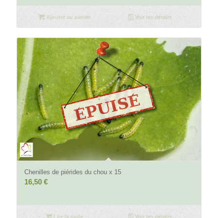
prix
prix
initial
actuel
Ajouter au panier
Voir les détails
était :
est :
29,50 €.
23,50 €.
5.00
Chenilles de piérides du chou x 15
16,50
€
Lire la suite
Voir les détails