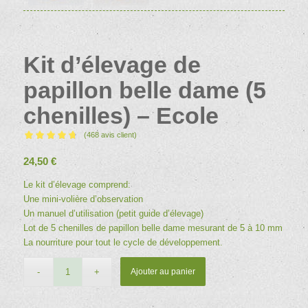
Kit d’élevage de
papillon belle dame (5
chenilles) – Ecole
(
468
avis client)
Noté
4.74
24,50
€
sur 5 basé
sur
Le kit d’élevage comprend:
463
notations
Une mini-volière d’observation
client
Un manuel d’utilisation (petit guide d’élevage)
Lot de 5 chenilles de papillon belle dame mesurant de 5 à 10 mm
La nourriture pour tout le cycle de développement.
Ajouter au panier