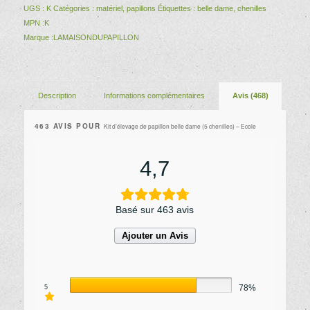
UGS :
K
Catégories :
matériel
,
papillons
Étiquettes :
belle dame
,
chenilles
MPN :
K
Marque :
LAMAISONDUPAPILLON
Description
Informations complémentaires
Avis (468)
463 AVIS POUR
Kit d’élevage de papillon belle dame (5 chenilles) – Ecole
4,7
Basé sur 463 avis
Ajouter un Avis
78%
5