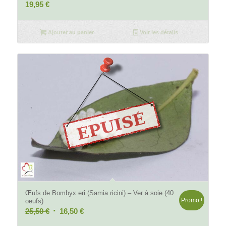
19,95
€
Ajouter au panier
Voir les détails
Œufs de Bombyx eri (Samia ricini) – Ver à soie (40
Promo !
oeufs)
Le
Le
25,50
€
16,50
€
prix
prix