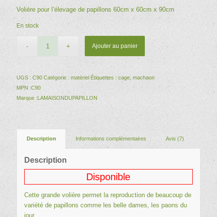
sur
prix
prix
Volière pour l’élevage de papillons 60cm x 60cm x 90cm
7
notations
initial
actuel
client
En stock
était :
est :
29,50 €.
23,50 €.
Ajouter au panier
UGS :
C90
Catégorie :
matériel
Étiquettes :
cage
,
machaon
MPN :
C90
Marque :
LAMAISONDUPAPILLON
Description
Informations complémentaires
Avis (7)
Description
Disponible
Cette grande volière permet la reproduction de beaucoup de
variété de papillons comme les belle dames, les paons du
jour.