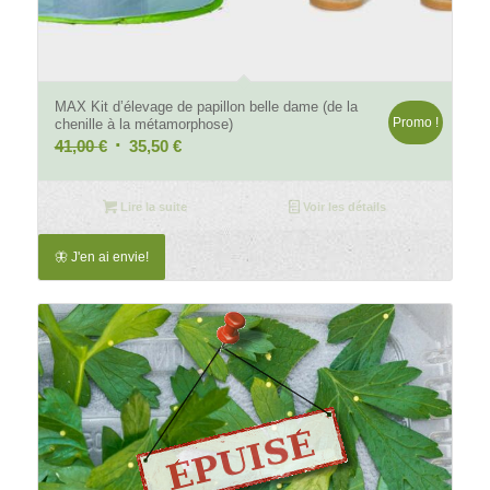
4.84
MAX Kit d’élevage de papillon belle dame (de la
Promo !
chenille à la métamorphose)
Le
Le
41,00
€
35,50
€
prix
prix
initial
actuel
Lire la suite
Voir les détails
était :
est :
41,00 €.
35,50 €.
🦋 J'en ai envie!