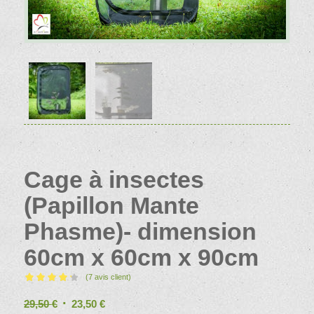
Cage à insectes
(Papillon Mante
Phasme)- dimension
60cm x 60cm x 90cm
(
7
avis client)
Noté
4.29
Le
Le
29,50
€
23,50
€
sur 5 basé