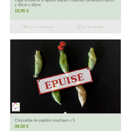
Cage à insecte (Papillon Mante Phasme)- dimension 40cm
x 40cm x 60cm
19,95
€
Ajouter au panier
Voir les détails
5.00
Chrysalide de papillon machaon x 5
39,50
€