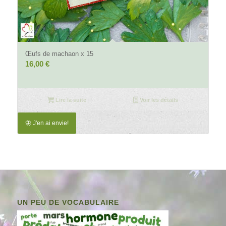
4.00
Œufs de machaon x 15
16,00
€
Lire la suite
Voir les détails
🦋 J'en ai envie!
UN PEU DE VOCABULAIRE