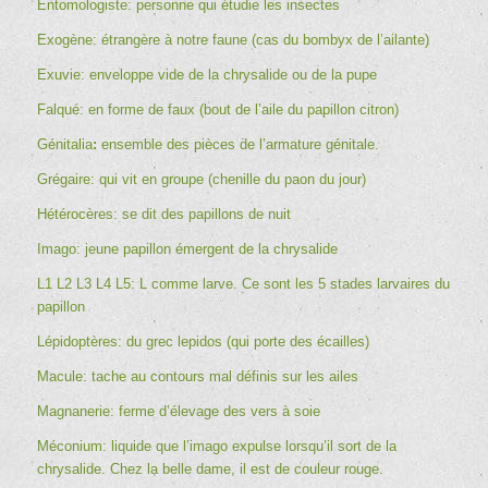
Entomologiste: personne qui étudie les insectes
Exogène: étrangère à notre faune (cas du bombyx de l’ailante)
Exuvie: enveloppe vide de la chrysalide ou de la pupe
Falqué: en forme de faux (bout de l’aile du papillon citron)
Génitalia
:
ensemble des pièces de l’armature génitale.
Grégaire: qui vit en groupe (chenille du paon du jour)
Hétérocères: se dit des papillons de nuit
Imago: jeune papillon émergent de la chrysalide
L1 L2 L3 L4 L5: L comme larve. Ce sont les 5 stades larvaires du
papillon
Lépidoptères: du grec lepidos (qui porte des écailles)
Macule: tache au contours mal définis sur les ailes
Magnanerie
: ferme d’élevage des vers à soie
Méconium: liquide que l’imago expulse lorsqu’il sort de la
chrysalide. Chez la belle dame, il est de couleur rouge.