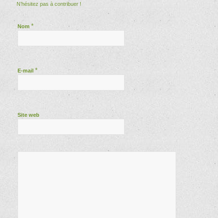
N’hésitez pas à contribuer !
*
Nom
*
E-mail
Site web