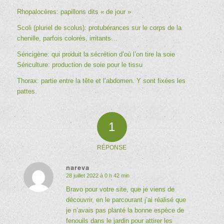
Rhopalocères: papillons dits « de jour »
Scoli (pluriel de scolus): protubérances sur le corps de la
chenille, parfois colorés, irritants…
Séricigène: q
ui produit la sécrétion d’où l’on tire la soie
Sériculture: production de soie pour le tissu
Thorax: partie entre la tête et l’abdomen. Y sont fixées les
pattes.
1
RÉPONSE
nareva
28 juillet 2022 à 0 h 42 min
dit
:
Bravo pour votre site, que je viens de
découvrir, en le parcourant j’ai réalisé que
je n’avais pas planté la bonne espèce de
fenouils dans le jardin pour attirer les