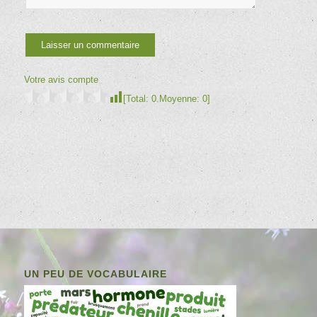
Votre avis compte
[Total:
0
Moyenne:
0
]
UN PEU DE VOCABULAIRE