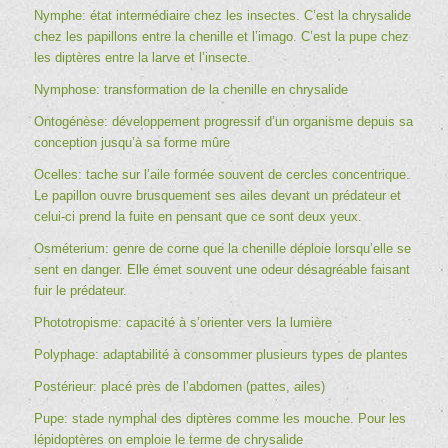
Nymphe: état intermédiaire chez les insectes. C’est la chrysalide
chez les papillons entre la chenille et l’imago. C’est la pupe chez
les diptères entre la larve et l’insecte.
Nymphose: transformation de la chenille en chrysalide
Ontogénèse:
développement progressif d’un organisme depuis sa
conception jusqu’à sa forme mûre
Ocelles: tache sur l’aile formée souvent de cercles concentrique.
Le papillon ouvre brusquement ses ailes devant un prédateur et
celui-ci prend la fuite en pensant que ce sont deux yeux.
Osméterium: genre de corne que la chenille déploie lorsqu’elle se
sent en danger. Elle émet souvent une odeur désagréable faisant
fuir le prédateur.
Phototropisme: capacité à s’orienter vers la lumière
Polyphage: adaptabilité à consommer plusieurs types de plantes
Postérieur: placé près de l’abdomen (pattes, ailes)
Pupe: stade nymphal des diptères comme les mouche. Pour les
lépidoptères on emploie le terme de chrysalide