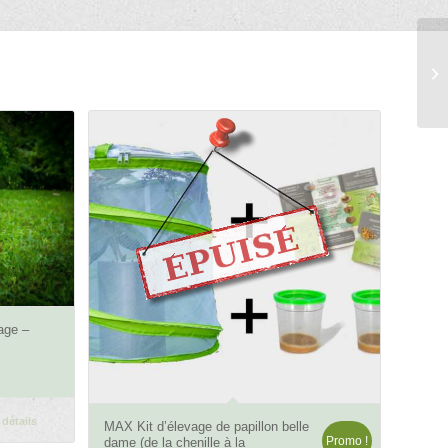
vage –
4.84
 détails
MAX Kit d’élevage de papillon belle
Promo !
dame (de la chenille à la