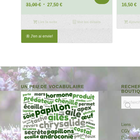
Le
Le
31,00
€
27,50
€
16,50
€
prix
prix
initial
actuel
Lire la suite
Voir les détails
Ajoute
était :
est :
31,00 €.
27,50 €.
🦋 J'en ai envie!
UN PEU DE VOCABULAIRE
RECHER
BOUTI
Liens
CGV
Politique d