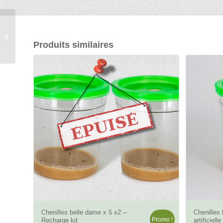
Chenilles de Bombyx
eri (Samia cynthia) –
Ver à soie – 12
Produits similaires
chenilles...
4.67
Chenilles belle dame x 5 x2 –
Chenilles 
Promo !
Recharge kit
artificiell