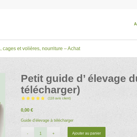
A
, cages et volières, nourriture – Achat
Petit guide d’ élevage d
télécharger)
(
118
avis client)
Noté
4.81
0,00
€
sur 5 basé
sur
Guide d’élevage à télécharger
116
notations
client
Ajouter au panier