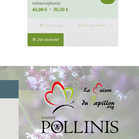
métamorphose)
Le
Le
41,00
€
35,50
€
prix
prix
initial
actuel
Lire la suite
Voir les détails
était :
est :
41,00 €.
35,50 €.
🦋 J'en ai envie!
soutient