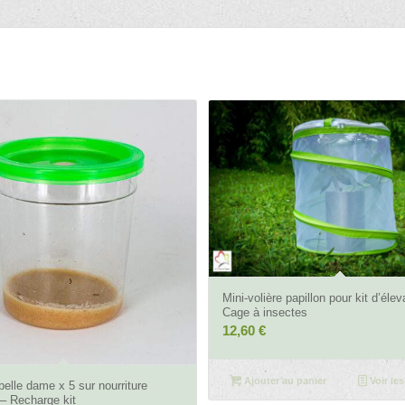
4.33
Mini-volière papillon pour kit d’éle
Cage à insectes
12,60
€
4.61
Ajouter au panier
Voir les
belle dame x 5 sur nourriture
e – Recharge kit