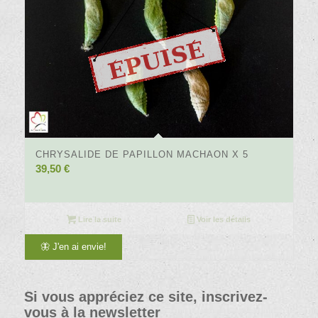
5.00
CHRYSALIDE DE PAPILLON MACHAON X 5
39,50
€
Lire la suite
Voir les détails
🦋 J'en ai envie!
Si vous appréciez ce site, inscrivez-
vous à la newsletter