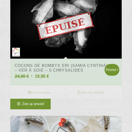
COCONS DE BOMBYX ERI (SAMIA CYNTHIA)
Promo !
– VER À SOIE – 5 CHRYSALIDES
Le
Le
24,90
€
19,90
€
prix
prix
initial
actuel
Lire la suite
Voir les détails
était :
est :
🦋 J'en ai envie!
24,90 €.
19,90 €.