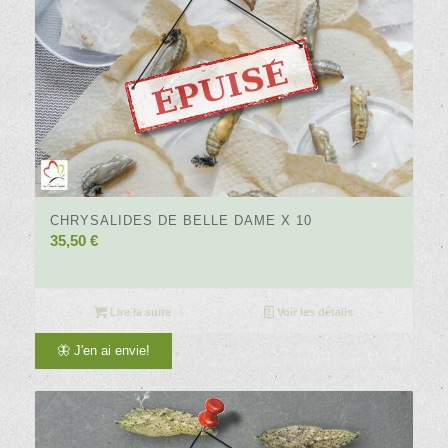
4.80
CHRYSALIDES DE BELLE DAME X 10
35,50
€
Lire la suite
Voir les détails
🦋 J'en ai envie!