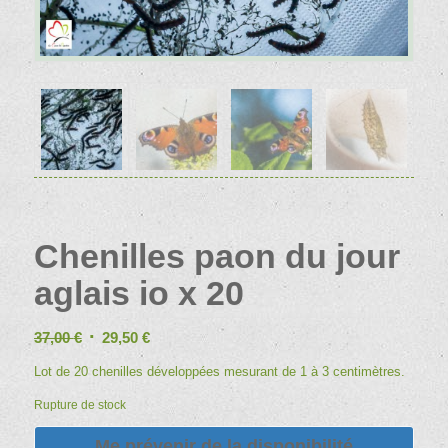
Chenilles paon du jour
aglais io x 20
Le
Le
37,00
€
29,50
€
prix
prix
Lot de 20 chenilles développées mesurant de 1 à 3 centimètres.
initial
actuel
Rupture de stock
était :
est :
37,00 €.
29,50 €.
Me prévenir de la disponibilité