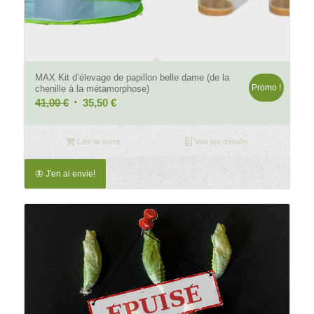
4.84
MAX Kit d’élevage de papillon belle dame (de la
Promo !
chenille à la métamorphose)
Le
Le
41,00
€
35,50
€
prix
prix
initial
actuel
Lire la suite
Voir les détails
était :
est :
41,00 €.
35,50 €.
🦋 J'en ai envie!