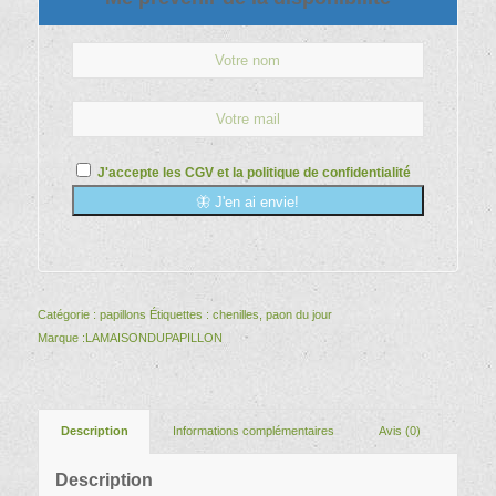
J'accepte les
CGV
et la
politique de confidentialité
🦋 J'en ai envie!
Catégorie :
papillons
Étiquettes :
chenilles
,
paon du jour
Marque :
LAMAISONDUPAPILLON
Description
Informations complémentaires
Avis (0)
Description