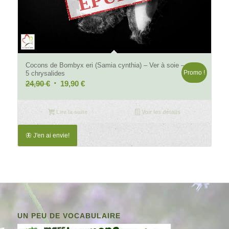
Cocons de Bombyx eri (Samia cynthia) – Ver à soie –
Promo !
5 chrysalides
Le
Le
24,90
€
19,90
€
prix
prix
initial
actuel
Lire la suite
Voir les détails
était :
est :
24,90 €.
19,90 €.
🦋 J'en ai envie!
UN PEU DE VOCABULAIRE