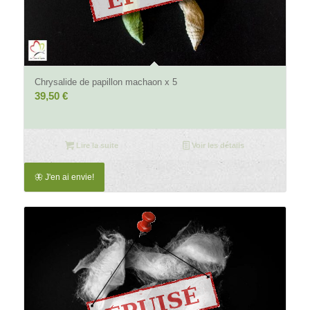
5.00
Chrysalide de papillon machaon x 5
39,50
€
Lire la suite
Voir les détails
🦋 J'en ai envie!