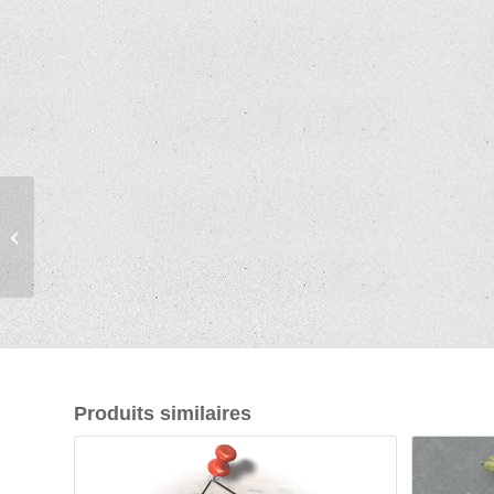
Chenilles de Bombyx
eri (Samia cynthia) –
Ver à soie – 12 chen...
Produits similaires