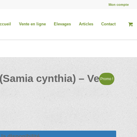
Mon compte
ccueil
Vente en ligne
Elevages
Articles
Contact
Samia cynthia) – Ver à
Promo !
la disponibilité