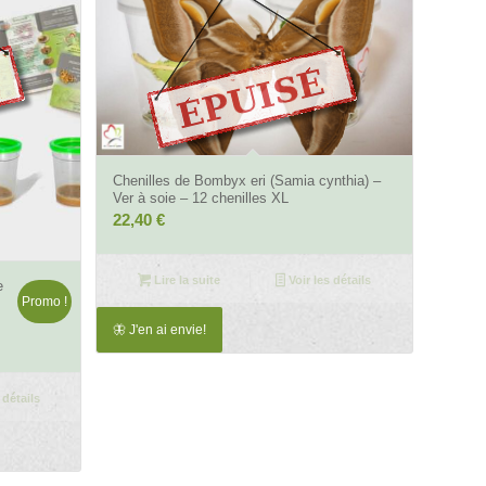
Chenilles de Bombyx eri (Samia cynthia) –
Ver à soie – 12 chenilles XL
22,40
€
Lire la suite
Voir les détails
e
Promo !
🦋 J'en ai envie!
 détails