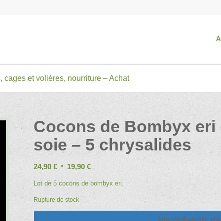
A
, cages et volières, nourriture – Achat
Cocons de Bombyx eri (
soie – 5 chrysalides
Le
Le
24,90
€
19,90
€
prix
prix
Lot de 5 cocons de bombyx eri.
initial
actuel
Rupture de stock
était :
est :
24,90 €.
19,90 €.
Me prévenir de 