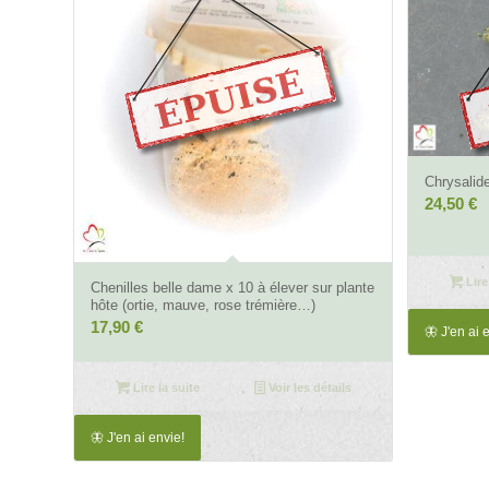
Chrysalide
24,50
€
4.66
Lire
Chenilles belle dame x 10 à élever sur plante
hôte (ortie, mauve, rose trémière…)
17,90
€
🦋 J'en ai 
Lire la suite
Voir les détails
🦋 J'en ai envie!