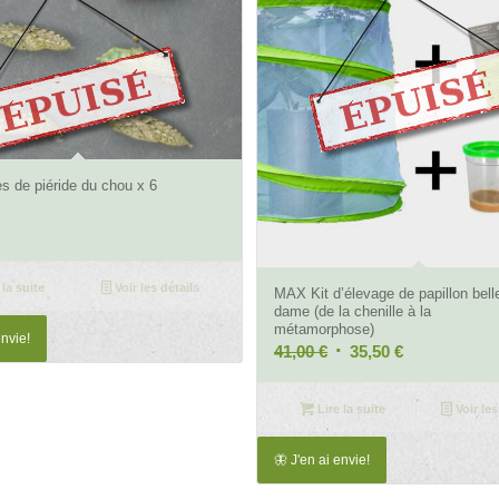
s de piéride du chou x 6
4.84
 la suite
Voir les détails
MAX Kit d’élevage de papillon bell
dame (de la chenille à la
métamorphose)
envie!
Le
Le
41,00
€
35,50
€
prix
prix
initial
actuel
Lire la suite
Voir les
était :
est :
41,00 €.
35,50 €.
🦋 J'en ai envie!