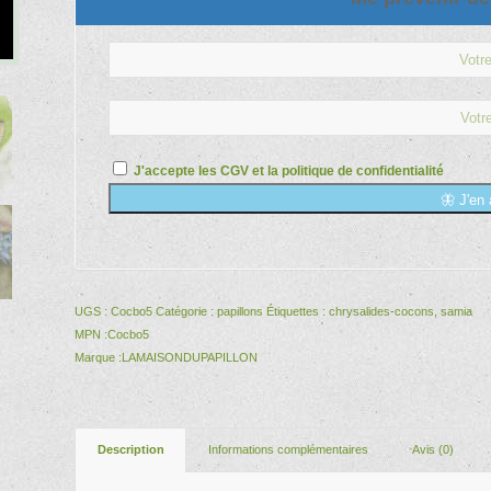
J'accepte les
CGV
et la
politique de confidentialité
🦋 J'en 
UGS :
Cocbo5
Catégorie :
papillons
Étiquettes :
chrysalides-cocons
,
samia
MPN :
Cocbo5
Marque :
LAMAISONDUPAPILLON
Description
Informations complémentaires
Avis (0)