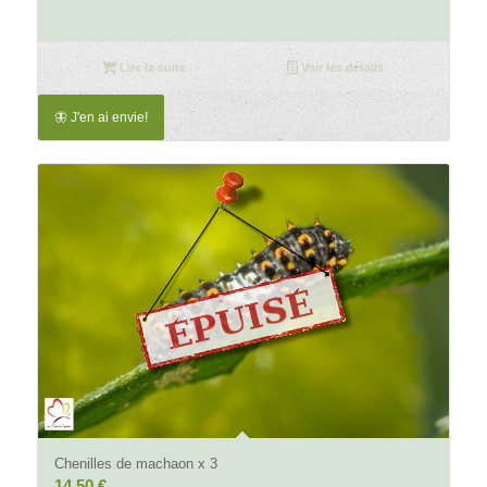
Lire la suite
Voir les détails
🦋 J'en ai envie!
5.00
Chenilles de machaon x 3
14,50
€