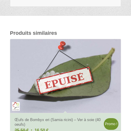
Produits similaires
Œufs de Bombyx eri (Samia ricini) – Ver à soie (40
Promo !
oeufs)
Le
Le
25,50
€
16,50
€