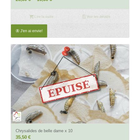
prix
prix
initial
actuel
Lire la suite
Voir les détails
était :
est :
25,50 €.
16,50 €.
🦋 J'en ai envie!
4.80
Chrysalides de belle dame x 10
35,50
€