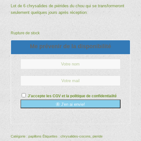
Lot de 6 chrysalides de piérides du chou qui se transformeront
seulement quelques jours après réception.
Rupture de stock
Me prévenir de la disponibilité
J'accepte les
CGV
et la
politique de confidentialité
🦋 J'en ai envie!
Catégorie :
papillons
Étiquettes :
chrysalides-cocons
,
pieride