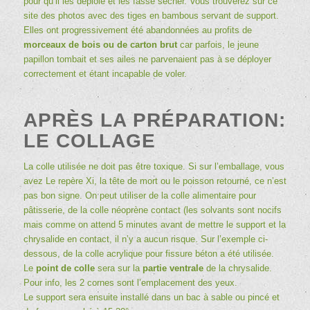
pour qu’il les déploie et les fasse sécher. Vous trouverez sur ce
site des photos avec des tiges en bambous servant de support.
Elles ont progressivement été abandonnées au profits de
morceaux de bois ou de carton brut
car parfois, le jeune
papillon tombait et ses ailes ne parvenaient pas à se déployer
correctement et étant incapable de voler.
APRÈS LA PRÉPARATION:
LE COLLAGE
La colle utilisée ne doit pas être toxique. Si sur l’emballage, vous
avez Le repère Xi, la tête de mort ou le poisson retourné, ce n’est
pas bon signe. On peut utiliser de la colle alimentaire pour
pâtisserie, de la colle néoprène contact (les solvants sont nocifs
mais comme on attend 5 minutes avant de mettre le support et la
chrysalide en contact, il n’y a aucun risque. Sur l’exemple ci-
dessous, de la colle acrylique pour fissure béton a été utilisée.
Le
point de colle
sera sur la
partie ventrale
de la chrysalide.
Pour info, les 2 cornes sont l’emplacement des yeux.
Le support sera ensuite installé dans un bac à sable ou pincé et