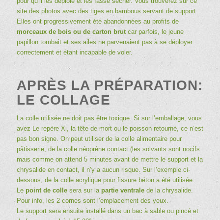
pour qu’il les déploie et les fasse sécher. Vous trouverez sur ce
site des photos avec des tiges en bambous servant de support.
Elles ont progressivement été abandonnées au profits de
morceaux de bois ou de carton brut
car parfois, le jeune
papillon tombait et ses ailes ne parvenaient pas à se déployer
correctement et étant incapable de voler.
APRÈS LA PRÉPARATION:
LE COLLAGE
La colle utilisée ne doit pas être toxique. Si sur l’emballage, vous
avez Le repère Xi, la tête de mort ou le poisson retourné, ce n’est
pas bon signe. On peut utiliser de la colle alimentaire pour
pâtisserie, de la colle néoprène contact (les solvants sont nocifs
mais comme on attend 5 minutes avant de mettre le support et la
chrysalide en contact, il n’y a aucun risque. Sur l’exemple ci-
dessous, de la colle acrylique pour fissure béton a été utilisée.
Le
point de colle
sera sur la
partie ventrale
de la chrysalide.
Pour info, les 2 cornes sont l’emplacement des yeux.
Le support sera ensuite installé dans un bac à sable ou pincé et