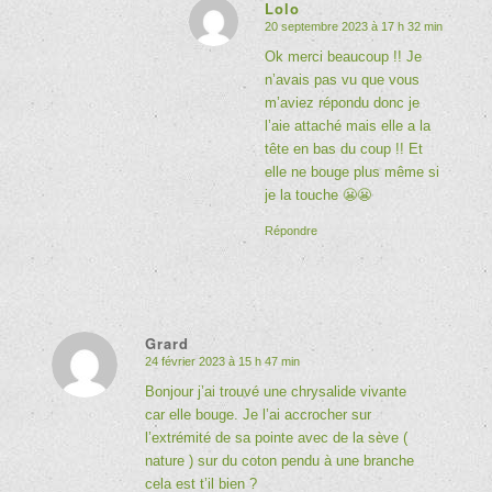
Lolo
20 septembre 2023 à 17 h 32 min
dit
:
Ok merci beaucoup !! Je
n’avais pas vu que vous
m’aviez répondu donc je
l’aie attaché mais elle a la
tête en bas du coup !! Et
elle ne bouge plus même si
je la touche 😬😬
Répondre
Grard
24 février 2023 à 15 h 47 min
dit
:
Bonjour j’ai trouvé une chrysalide vivante
car elle bouge. Je l’ai accrocher sur
l’extrémité de sa pointe avec de la sève (
nature ) sur du coton pendu à une branche
cela est t’il bien ?