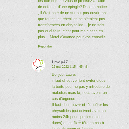
les fixe comme vous le précisez à l’aide
de coton et d’une épingle? Dans la notice
, il était noté de ne surtout pas ouvrir tant
que toutes les chenilles ne s’étaient pas
transformées en chrysalide… je ne sais
pas quoi faire, c’est pour ma classe en
plus… Merci d’avance pour vos conseils.
Répondre
Lmdp47
22 mai 2022 à 15 h 45 min
dit
:
Bonjour Laure,
il faut effectivement éviter d’ouvrir
la boîte pour ne pas y introduire de
maladies mais là, nous avons un
cas d’urgence.
Il faut donc ouvrir et récupérer les
chrysalides (qui doivent avoir au
moins 24h pour qu’elles soient
dures) et les fixer tête en bas à
l’aide de coton et épingle.