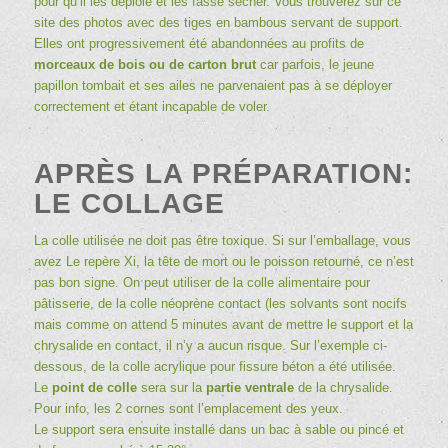
pour qu’il les déploie et les fasse sécher. Vous trouverez sur ce
site des photos avec des tiges en bambous servant de support.
Elles ont progressivement été abandonnées au profits de
morceaux de bois ou de carton brut
car parfois, le jeune
papillon tombait et ses ailes ne parvenaient pas à se déployer
correctement et étant incapable de voler.
APRÈS LA PRÉPARATION:
LE COLLAGE
La colle utilisée ne doit pas être toxique. Si sur l’emballage, vous
avez Le repère Xi, la tête de mort ou le poisson retourné, ce n’est
pas bon signe. On peut utiliser de la colle alimentaire pour
pâtisserie, de la colle néoprène contact (les solvants sont nocifs
mais comme on attend 5 minutes avant de mettre le support et la
chrysalide en contact, il n’y a aucun risque. Sur l’exemple ci-
dessous, de la colle acrylique pour fissure béton a été utilisée.
Le
point de colle
sera sur la
partie ventrale
de la chrysalide.
Pour info, les 2 cornes sont l’emplacement des yeux.
Le support sera ensuite installé dans un bac à sable ou pincé et