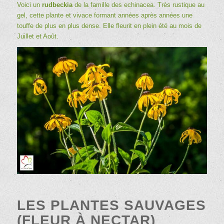
Voici un
rudbeckia
de la famille des echinacea. Très rustique au
gel, cette plante et vivace formant années après années une
touffe de plus en plus dense. Elle fleurit en plein été au mois de
Juillet et Août.
LES PLANTES SAUVAGES
(FLEUR À NECTAR)