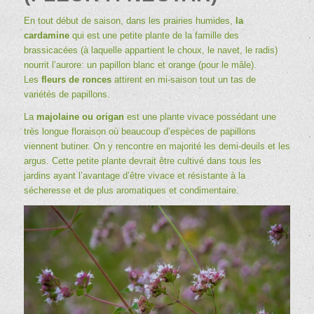
En tout début de saison, dans les prairies humides,
la
cardamine
qui est une petite plante de la famille des
brassicacées (à laquelle appartient le choux, le navet, le radis)
nourrit l’aurore: un papillon blanc et orange (pour le mâle).
Les
fleurs de ronces
attirent en mi-saison tout un tas de
variétés de papillons.
La
majolaine ou origan
est une plante vivace possédant une
très longue floraison où beaucoup d’espèces de papillons
viennent butiner. On y rencontre en majorité les demi-deuils et les
argus. Cette petite plante devrait être cultivé dans tous les
jardins ayant l’avantage d’être vivace et résistante à la
sécheresse et de plus aromatiques et condimentaire.