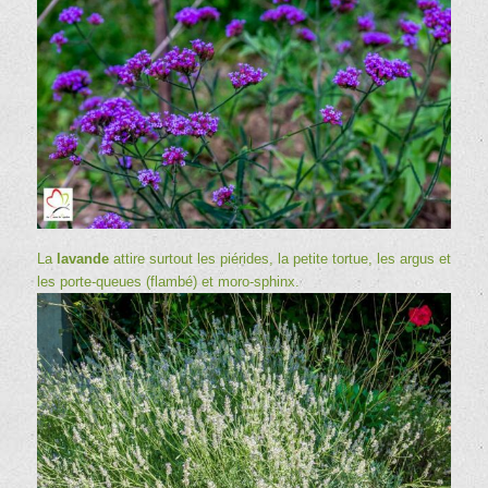
La
lavande
attire surtout les
piérides
, la petite tortue, les argus et
les porte-queues (flambé) et moro-sphinx.