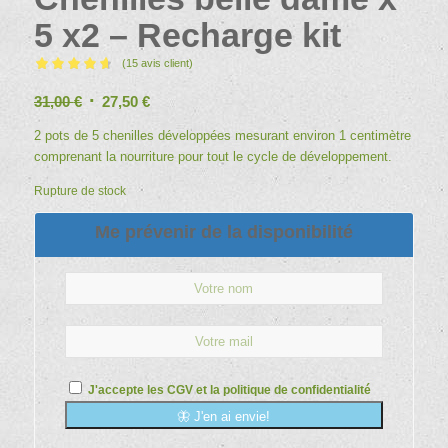
5 x2 – Recharge kit
(
15
avis client)
Noté
4.67
Le
Le
31,00
€
27,50
€
sur 5 basé
sur
prix
prix
2 pots de 5 chenilles développées mesurant environ 1 centimètre
15
notations
initial
actuel
comprenant la nourriture pour tout le cycle de développement.
client
était :
est :
Rupture de stock
31,00 €.
27,50 €.
Me prévenir de la disponibilité
J'accepte les
CGV
et la
politique de confidentialité
🦋 J'en ai envie!