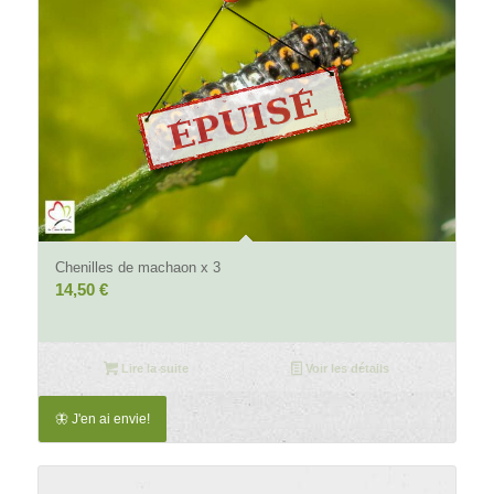
5.00
Chenilles de machaon x 3
14,50
€
Lire la suite
Voir les détails
🦋 J'en ai envie!