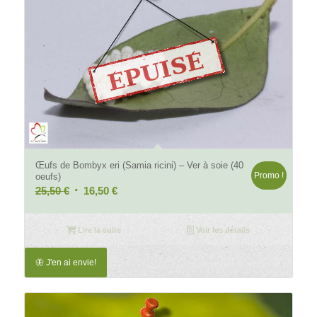
Œufs de Bombyx eri (Samia ricini) – Ver à soie (40
Promo !
oeufs)
Le
Le
25,50
€
16,50
€
prix
prix
initial
actuel
Lire la suite
Voir les détails
était :
est :
25,50 €.
16,50 €.
🦋 J'en ai envie!