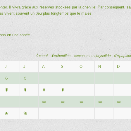
nter. Il vivra grâce aux réserves stockées par la chenille. Par conséquent, sa
lles vivent souvent un peu plus longtemps que le mâles.
tions en une année.
🥚=oeuf - 🐛=chenilles - 🥒=cocon ou chrysalide - 🦋=papillo
J
J
A
S
O
N
D
🥚
🥚
🐛
🐛
🐛
🐛
🥒
🥒
🥒
🥒
🥒
🦋
🦋