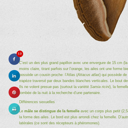
13
C’est un des plus grand papillon avec une envergure de 15 cm (la 
moins claire, tirant parfois sur l’orange, les ailes ont une forme b
possède un cousin proche: l’Atlas (
Attacus atlas
) qui possède de 
trapèze traversé par deux bandes blanches verticales. Le bout des 
Ils ne volent presue pas (surtout la variété
Samia ricini
), la femel
tombée de la nuit à la recherche d’une partenaire.
Différences sexuelles
Le
mâle se distingue de la femelle
avec un corps plus petit (2,5
la forme des ailes. Le bord est plus arrondi chez la femelle. D’aut
latérales (ce sont des récepteurs à phéromones).