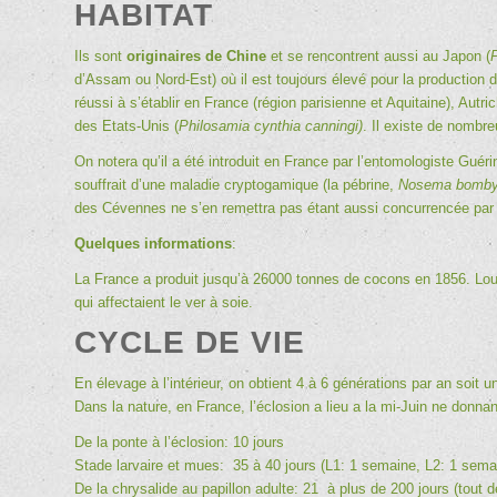
HABITAT
Ils sont
originaires de Chine
et se rencontrent aussi au Japon (
P
d’Assam ou Nord-Est) où il est toujours élevé pour la production d
réussi à s’établir en France (région parisienne et Aquitaine), Autri
des Etats-Unis (
Philosamia cynthia canningi)
. Il existe de nombr
On notera qu’il a été introduit en France par l’entomologiste Gu
souffrait d’une maladie cryptogamique (la pébrine,
Nosema bomby
des Cévennes ne s’en remettra pas étant aussi concurrencée par 
Quelques informations
:
La France a produit jusqu’à 26000 tonnes de cocons en 1856. Lou
qui affectaient le ver à soie.
CYCLE DE VIE
En élevage à l’intérieur, on obtient 4 à 6 générations par an soit u
Dans la nature, en France, l’éclosion a lieu a la mi-Juin ne donna
De la ponte à l’éclosion: 10 jours
Stade larvaire et mues: 35 à 40 jours (L1: 1 semaine, L2: 1 sem
De la chrysalide au papillon adulte: 21 à plus de 200 jours (tout 