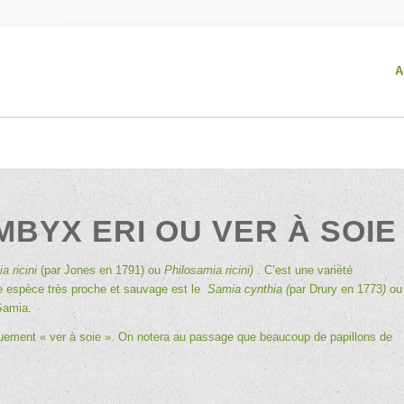
A
BYX ERI OU VER À SOIE
a ricini
(par Jones en 1791) ou
Philosamia ricini)
. C’est une variété
ne espèce très proche et sauvage est le
Samia cynthia (
par Drury en 1773
)
ou
Samia.
uement « ver à soie ». On notera au passage que beaucoup de papillons de