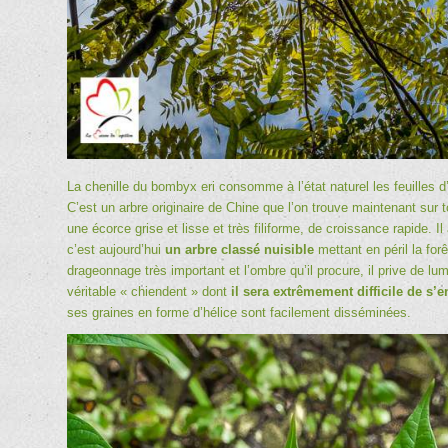
La chenille du bombyx eri consomme à l’état naturel les feuilles d
C’est un arbre originaire de Chine que l’on trouve maintenant sur 
une écorce grise et lisse et très filiforme, de croissance rapide. Il
c’est aujourd’hui
un arbre classé nuisible
mettant en péril la fo
drageonnage très important et l’ombre qu’il procure, il prive de lu
véritable « chiendent » dont
il sera extrêmement difficile de s’
ses graines en forme d’hélice sont facilement disséminées.