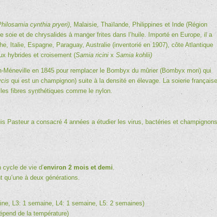
hilosamia cynthia pryeri)
, Malaisie, Thaïlande, Philippines et Inde (Région
e soie et de chrysalides à manger frites dans l’huile. Importé en Europe, il a
che, Italie, Espagne, Paraguay, Australie (inventorié en 1907), côte Atlantique
eux hybrides et croisement (
Samia ricini
x
Samia kohlii)
érin-Méneville en 1845 pour remplacer le Bombyx du mûrier (Bombyx mori) qui
cis
qui est un champignon) suite à la densité en élevage. La soierie français
les fibres synthétiques comme le nylon.
is Pasteur a consacré 4 années a étudier les virus, bactéries et champignon
n cycle de vie d’
environ 2 mois et demi
.
nt qu’une à deux générations.
aine, L3: 1 semaine, L4: 1 semaine, L5: 2 semaines)
dépend de la température)