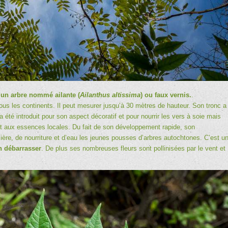
’
un arbre nommé ailante (
Ailanthus altissima
) ou faux vernis.
.
tous les continents. Il peut mesurer jusqu’à 30 mètres de hauteur. Son tronc a
 a été introduit pour son aspect décoratif et pour nourrir les vers à soie mais
rêt aux essences locales. Du fait de son développement rapide, son
mière, de nourriture et d’eau les jeunes pousses d’arbres autochtones. C’est u
en débarrasser
. De plus ses nombreuses fleurs sont pollinisées par le vent et