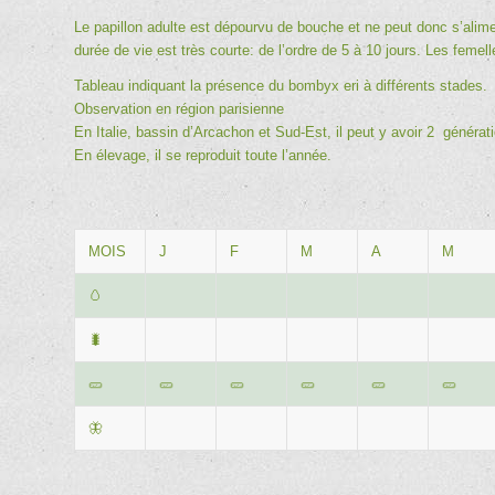
Le papillon adulte est dépourvu de bouche et ne peut donc s’alime
durée de vie est très courte: de l’ordre de 5 à 10 jours. Les feme
Tableau indiquant la présence du bombyx eri à différents stades.
Observation en région parisienne
En Italie, bassin d’Arcachon et Sud-Est, il peut y avoir 2 généra
En élevage, il se reproduit toute l’année.
MOIS
J
F
M
A
M
🥚
🐛
🥒
🥒
🥒
🥒
🥒
🥒
🦋