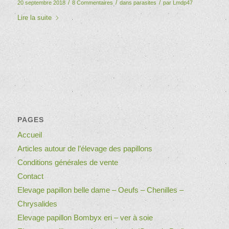
/
/
/
20 septembre 2018
8 Commentaires
dans
parasites
par
Lmdp47
Lire la suite
PAGES
Accueil
Articles autour de l’élevage des papillons
Conditions générales de vente
Contact
Elevage papillon belle dame – Oeufs – Chenilles –
Chrysalides
Elevage papillon Bombyx eri – ver à soie