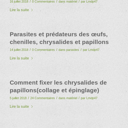
/
/
/
16 juillet 2018
0 Commentaires
dans
matériel
par
Lmdp47
Lire la suite
Parasites et prédateurs des œufs,
chenilles, chrysalides et papillons
/
/
/
14 juillet 2018
0 Commentaires
dans
parasites
par
Lmdp47
Lire la suite
Comment fixer les chrysalides de
papillons(collage et épinglage)
/
/
/
5 juillet 2018
24 Commentaires
dans
matériel
par
Lmdp47
Lire la suite