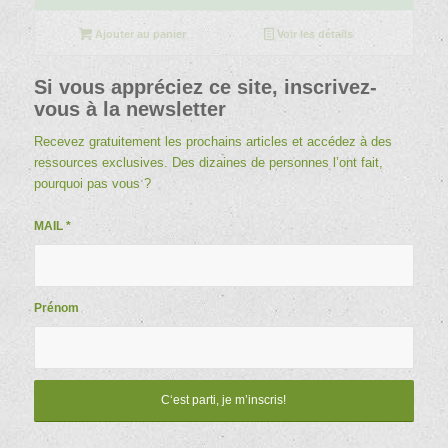
prix
prix
initial
actuel
Ajouter au panier
Voir les détails
était :
est :
29,50 €.
23,50 €.
Si vous appréciez ce site, inscrivez-
vous à la newsletter
Recevez gratuitement les prochains articles et accédez à des
ressources exclusives. Des dizaines de personnes l’ont fait,
pourquoi pas vous ?
MAIL
*
Prénom