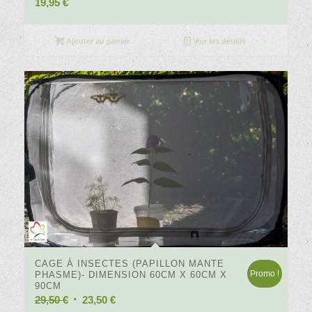
19,95
€
Ajouter au panier
Voir les détails
4.29
CAGE À INSECTES (PAPILLON MANTE
Promo !
PHASME)- DIMENSION 60CM X 60CM X
90CM
Le
Le
29,50
€
23,50
€