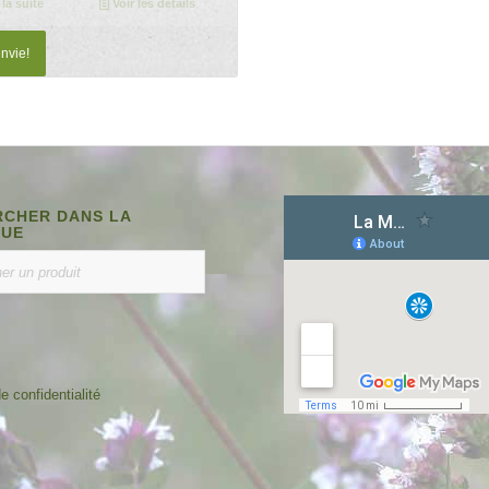
 la suite
Voir les détails
tait :
est :
1,00 €.
35,50 €.
envie!
CHER DANS LA
QUE
e confidentialité