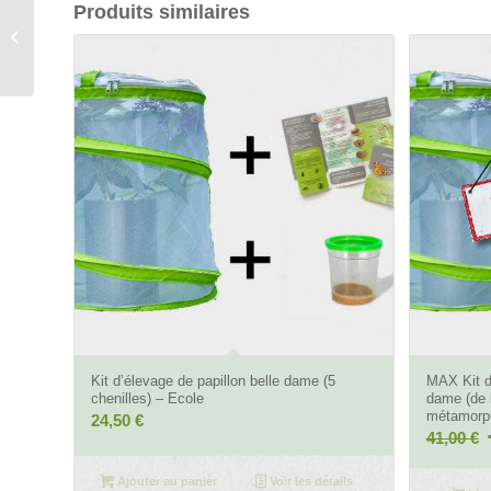
Produits similaires
Kit d’élevage de
papillon belle dame (5
chenilles) – Ecole
4.74
Kit d’élevage de papillon belle dame (5
MAX Kit d’
chenilles) – Ecole
dame (de l
métamorp
24,50
€
41,00
€
p
Ajouter au panier
Voir les détails
i