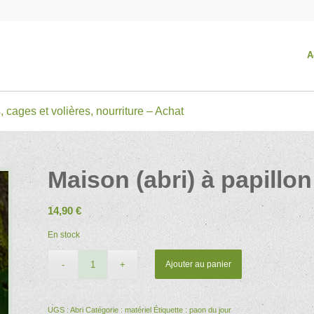
A
, cages et volières, nourriture – Achat
Maison (abri) à papillon
14,90
€
En stock
Ajouter au panier
UGS :
Abri
Catégorie :
matériel
Étiquette :
paon du jour