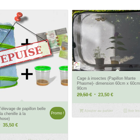
4.29
Cage à insectes (Papillon Mante
Phasme)- dimension 60cm x 60cm
90cm
Le
Le
29,50
€
23,50
€
prix
prix
4.84
élevage de papillon belle
initial
actuel
Ajouter au panier
Voir les
Promo !
a chenille à la
était :
est :
hose)
29,50 €.
23,50 €.
Le
Le
35,50
€
rix
prix
nitial
actuel