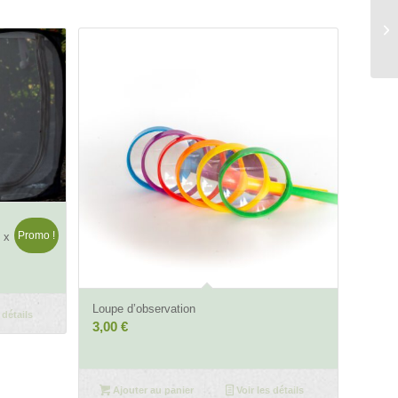
Promo !
 x
4.47
Loupe d’observation
 détails
3,00
€
Ajouter au panier
Voir les détails