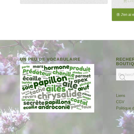
Lire
é
4
🦋 J'en ai 
UN PEU DE VOCABULAIRE
RECHER
BOUTI
Liens
CGV
Politique d