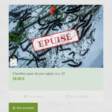
29,50 €.
23,50 €.
Chenilles paon du jour aglais io x 10
18,50
€
Lire la suite
Voir les détails
🦋 J'en ai envie!