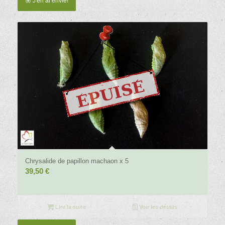
🦋 J'en ai envie!
5.00
Chrysalide de papillon machaon x 5
39,50
€
Lire la suite
Voir les détails