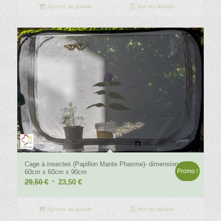
Ajouter au panier
Voir les détails
4.29
Cage à insectes (Papillon Mante Phasme)- dimension
Promo !
60cm x 60cm x 90cm
Le
Le
29,50
€
23,50
€
prix
prix
initial
actuel
Ajouter au panier
Voir les détails
était :
est :