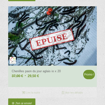
Chenilles paon du jour aglais io x 20
Promo !
Le
Le
37,00
€
29,50
€
prix
prix
initial
actuel
était :
est :
Lire la suite
Voir les détails
37,00 €.
29,50 €.
🦋 J'en ai envie!