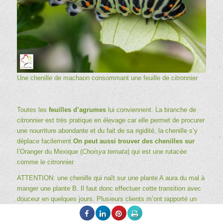
Une chenille de machaon consommant une feuille de citronnier
Toutes les
feuilles d’agrumes
lui conviennent. La branche de
citronnier est très pratique en élevage car elle permet de procurer
une nourriture abondante et du fait de sa rigidité, la chenille s’y
déplace facilement.
On peut aussi trouver des chenilles sur
l’Oranger du Mexique (
Choisya ternata
) qui est une rutacée
comme le citronnier.
ATTENTION: une chenille qui naît sur une plante A aura du mal à
manger une plante B. Il faut donc effectuer cette transition avec
douceur en quelques jours. Plusieurs clients m’ont rapporté un
taux élevé de mortalité car les chenilles que j’élève sont sur de
l’aneth ou du fenouil et elles ont été transférées sur du persil!