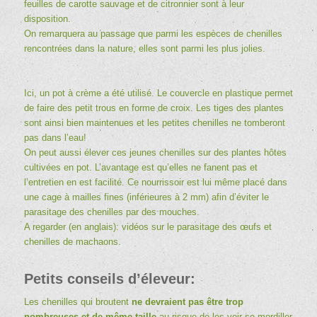
feuilles de carotte sauvage et de citronnier sont à leur
disposition.
On remarquera au passage que parmi les espèces de chenilles
rencontrées dans la nature, elles sont parmi les plus jolies.
Ici, un pot à crème a été utilisé. Le couvercle en plastique permet
de faire des petit trous en forme de croix. Les tiges des plantes
sont ainsi bien maintenues et les petites chenilles ne tomberont
pas dans l’eau!
On peut aussi élever ces jeunes chenilles sur des plantes hôtes
cultivées en pot. L’avantage est qu’elles ne fanent pas et
l’entretien en est facilité. Ce nourrissoir est lui même placé dans
une cage à mailles fines (inférieures à 2 mm) afin d’éviter le
parasitage des chenilles par des mouches.
A regarder (en anglais):
vidéos sur le parasitage des œufs et
chenilles de machaons
.
Petits conseils d’éleveur:
Les chenilles qui broutent
ne devraient pas être trop
nombreuses et de même taille
au risque de les voir se mordiller