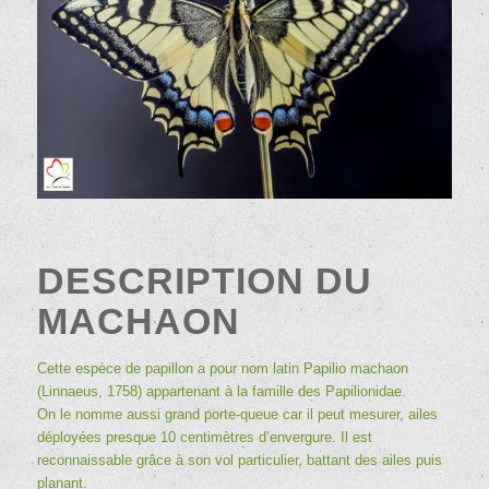
DESCRIPTION DU
MACHAON
Cette espèce de papillon a pour nom latin
Papilio machaon
(Linnaeus, 1758) appartenant à la famille des Papilionidae.
On le nomme aussi grand porte-queue car il peut mesurer, ailes
déployées presque 10 centimètres d’envergure. Il est
reconnaissable grâce à son vol particulier, battant des ailes puis
planant.