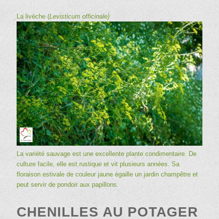
La livèche (
Levisticum officinale
)
La variété sauvage est une excellente plante condimentaire. De
culture facile, elle est rustique et vit plusieurs années. Sa
floraison estivale de couleur jaune égaille un jardin champêtre et
peut servir de pondoir aux papillons.
CHENILLES AU POTAGER