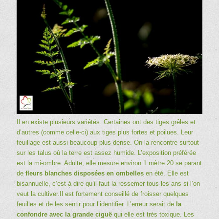
Il en existe plusieurs variétés. Certaines ont des tiges grêles et
d’autres (comme celle-ci) aux tiges plus fortes et poilues. Leur
feuillage est aussi beaucoup plus dense. On la rencontre surtout
sur les talus où la terre est assez humide. L’exposition préférée
est la mi-ombre. Adulte, elle mesure environ 1 mètre 20 se parant
de
fleurs blanches disposées en ombelles
en été. Elle est
bisannuelle, c’est-à dire qu’il faut la ressemer tous les ans si l’on
veut la cultiver.Il est fortement conseillé de froisser quelques
feuilles et de les sentir pour l’identifier. L’erreur serait de
la
confondre avec la grande ciguë
qui elle est très toxique. Les