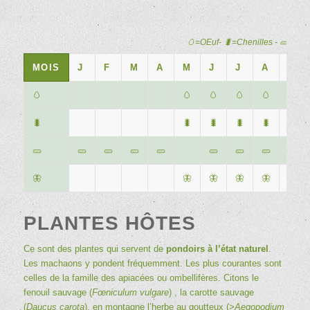
🥚=OEuf- 🐛=Chenilles - 🥒=Chry
MOIS
J
F
M
A
M
J
J
A
S
🥚
🥚
🥚
🥚
🥚
🐛
🐛
🐛
🐛
🐛
🐛
🥒
🥒
🥒
🥒
🥒
🥒
🥒
🥒
🥒
🦋
🦋
🦋
🦋
🦋
🦋
PLANTES HÔTES
Ce sont des plantes qui servent de
pondoirs à l’état naturel
.
Les machaons y pondent fréquemment. Les plus courantes sont
celles de la famille des apiacées ou ombellifères. Citons le
fenouil sauvage (
Fœniculum vulgare
) , la carotte sauvage
(
Daucus carota
), en montagne l’herbe au goutteux (
>Aegopodium