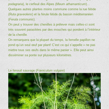
podagraria
), le cerfeuil des Alpes (
Meum athamanticum
)…
Quelques autres plantes moins commune comme la rue fétide
(
Ruta graveolens
) et la férule fétide du bassin méditerranéen
(
Ferula communis
).
On peut y trouver des chenilles à prélever mais celles-ci sont
très souvent parasitées par des mouches qui pondent à l’intérieur
de la chenille.
On remarquera que la plupart du temps, la femelle papillon ne
pond qu’un seul œuf par plant! C’est ce qui s’appelle « ne pas
mettre tous ses œufs dans le même panier ». Elle peut ainsi
disséminer sa ponte sur plusieurs kilomètres.
Le fenouil sauvage (
Fœniculum vulgare
)