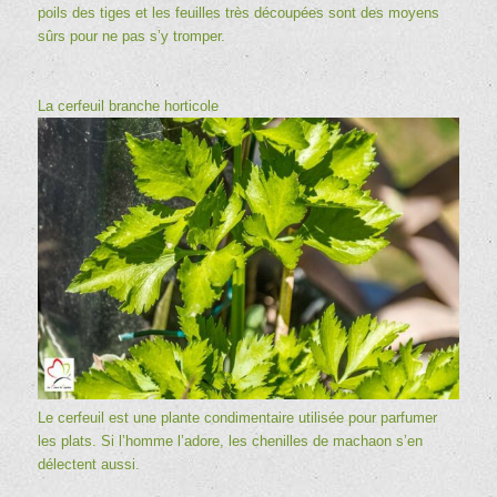
poils des tiges et les feuilles très découpées sont des moyens
sûrs pour ne pas s’y tromper.
La cerfeuil branche horticole
Le cerfeuil est une plante condimentaire utilisée pour parfumer
les plats. Si l’homme l’adore, les chenilles de machaon s’en
délectent aussi.