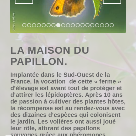
1
2
3
4
5
6
7
8
9
10
11
12
13
14
15
16
1
LA MAISON DU
PAPILLON.
Implantée dans le Sud-Ouest de la
France, la vocation de cette « ferme »
d’élevage est avant tout de
protéger et
d’attirer
les lépidoptères. Après 10 ans
de passion à cultiver des plantes hôtes,
la récompense est au rendez-vous avec
des dizaines d’espèces qui colonisent
le jardin. Les volières ont aussi joué
leur rôle, attirant des papillons
sauvages grâce aux phéromones